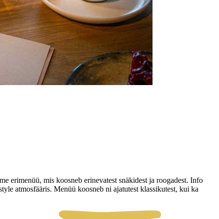
erimenüü, mis koosneb erinevatest snäkidest ja roogadest. Info
tyle atmosfääris. Menüü koosneb ni ajatutest klassikutest, kui ka