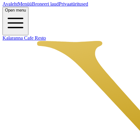
Avaleht
Menüü
Broneeri laud
Privaatüritused
Open menu
Kalaranna Cafe Resto