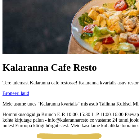
Kalaranna Cafe Resto
Tere tulemast Kalaranna cafe restosse! Kalaranna kvartalis asuv restor
Broneeri laud
Meie asume uues "Kalaranna kvartalis" mis asub Tallinna Kuldsel Miil
Hommikusöögid ja Brunch E-R 10:00-15:30 L-P 11:00-16:00 Päevapakk
kohta kirjutage palun - info@kalarannaresto.ee vastame 24 tunni jooks
uutest Euroopa köögi hõrgutistest. Meie kasutame kohalikke tooraine