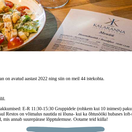
an on avatud aastast 2022 ning siin on meil 44 istekohta.
il.
umised: E-R 11:30-15:30 Gruppidele (rohkem kui 10 inimest) pakume 
ul Restos on võimalus nautida ni lõuna- kui ka õhtusööki hubases loft-s
d, mis annab suurepärase lõpptulemuse. Ootame teid külla!